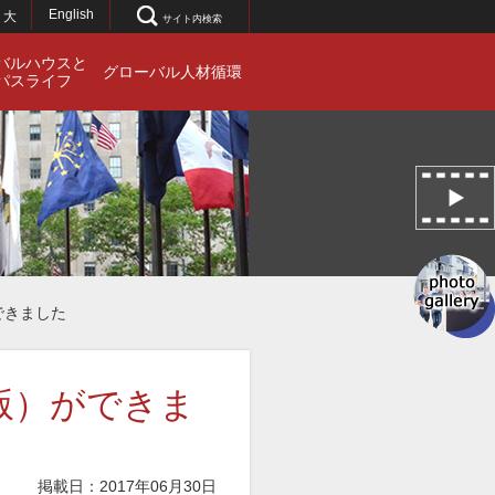
English
大
サイト内検索
バルハウスと
グローバル人材循環
パスライフ
できました
版）ができま
掲載日：2017年06月30日