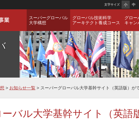
小
中
文字サイズ
スーパーグローバル
グローバル技術科学
グロー
大学構想
アーキテクト養成コース
キャン
バ
想
>
お知らせ一覧
> スーパーグローバル大学基幹サイト（英語版）が
ローバル大学基幹サイト（英語