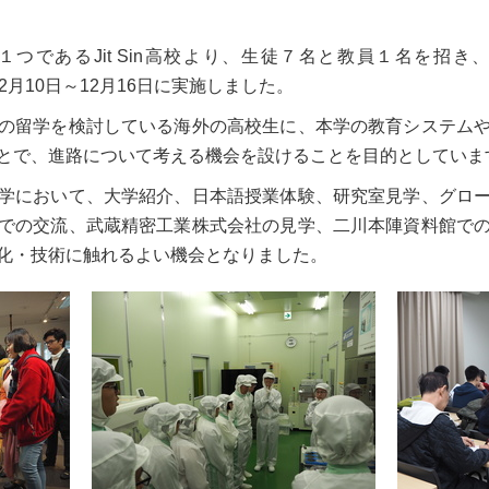
るJit Sin高校より、生徒７名と教員１名を招き、TUT-High
 2019を12月10日～12月16日に実施しました。
の留学を検討している海外の高校生に、本学の教育システム
とで、進路について考える機会を設けることを目的としていま
学において、大学紹介、日本語授業体験、研究室見学、グロ
での交流、武蔵精密工業株式会社の見学、二川本陣資料館で
化・技術に触れるよい機会となりました。