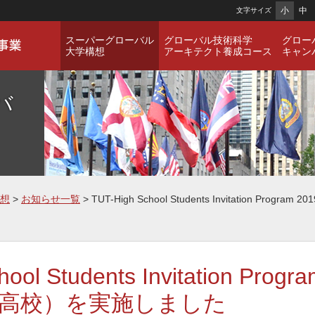
小
中
文字サイズ
スーパーグローバル
グローバル技術科学
グロー
大学構想
アーキテクト養成コース
キャン
バ
想
>
お知らせ一覧
> TUT-High School Students Invitation Pro
hool Students Invitation Pro
Sin高校）を実施しました