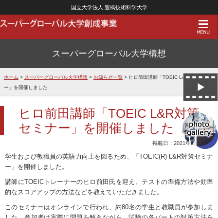
国立大学法人 豊橋技術科学大学
スーパーグローバル大学構想
ホーム
>
スーパーグローバル大学構想
>
お知らせ一覧
> ヒロ前田講師「TOEIC L&R対策セミナ
ー」を開催しました
ヒロ前田講師「TOEIC L&R対策
セミナー」を開催しました
掲載日：2021年03月29日
学生および教職員の英語力向上を図るため、「TOEIC(R) L&R対策セミナ
ー」を開催しました。
講師にTOEICトレーナーのヒロ前田氏を迎え、テストの準備方法や効率
的なスコアアップの方法などを教えていただきました。
このセミナーはオンラインで行われ、約80名の学生と教職員が参加しま
した。参加者は実際に問題を解きながら、試験の各パートの対策方法を