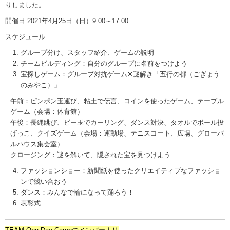
りしました。
開催日
2021
年
4
月
25
日（日）
9:00
～
17:00
スケジュール
グループ分け、スタッフ紹介、ゲームの説明
チームビルディング：自分のグループに名前をつけよう
宝探しゲーム：グループ対抗ゲーム✕謎解き「五行の都（ごぎょう
のみやこ）」
午前：ピンポン玉運び、粘土で伝言、コインを使ったゲーム、テーブル
ゲーム（会場：体育館）
午後：長縄跳び、ビー玉でカーリング、ダンス対決、タオルでボール投
げっこ、クイズゲーム（会場：運動場、テニスコート、広場、グローバ
ルハウス集会室）
クロージング：謎を解いて、隠された宝を見つけよう
ファッションショー：新聞紙を使ったクリエイティブなファッショ
ンで競い合おう
ダンス：みんなで輪になって踊ろう！
表彰式