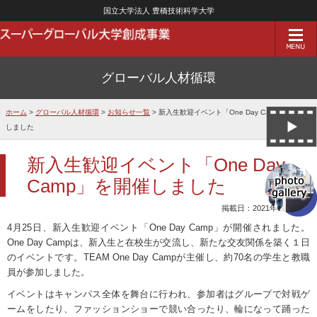
国立大学法人 豊橋技術科学大学
グローバル人材循環
ホーム
>
グローバル人材循環
>
お知らせ一覧
> 新入生歓迎イベント「One Day Camp」を開催
しました
新入生歓迎イベント「One Day
Camp」を開催しました
掲載日：2021年04月26日
4月
25
日、新入生歓迎イベント「
One Day Camp
」が開催されました。
One Day Camp
は、新入生と在校生が交流し、新たな交友関係を築く１日
のイベントです。
TEAM One Day Camp
が主催し、約
70
名の学生と教職
員が参加しました。
イベントはキャンパス全体を舞台に行われ、参加者はグループで対戦ゲ
ームをしたり、ファッションショーで競い合ったり、輪になって踊った