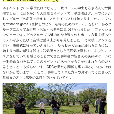
TEAM One Day Campのメンバーより
本イベントは
GAC
学生だけでなく，一般コースの学生も巻き込んでの開
催でした．
1
日をかけた大規模なイベントで，参加者はグループに分か
れ，グループの名前を考えることからイベントは始まりました． いくつ
もの
station game
（宝探しのヒントを得るためのゲーム）を行い，あるグ
ループによって五行珠（お宝）も無事に見つけられました． ファッショ
ンショーでは，どのグループも魅力的な衣装を作り出し，衣装を纏った
モデルが歩くたびに会場は盛り上がりを見せました． その後，ダンスを
行い，表彰式に移っていきました．
One Day Camp
が終わるころには，
始まりの頃の緊張は解け，和気藹々とした雰囲気で溢れていました． マ
スクをしていても感じることのできた参加者の皆さんの笑顔やゲームに
一生懸命な顔を見て，このイベントがあったからこそ生まれたものだと
思うと，とても嬉しいです．
ODC
が新たな関係を築く場となったのでは
ないかと思います． そして，参加してくれた方々や見守ってくださった
教職員の方々に感謝の気持ちでいっぱいです．