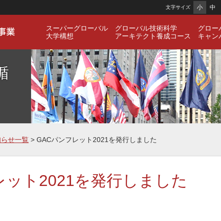
小
中
文字サイズ
スーパーグローバル
グローバル技術科学
グロー
大学構想
アーキテクト養成コース
キャン
循
知らせ一覧
> GACパンフレット2021を発行しました
レット2021を発行しました