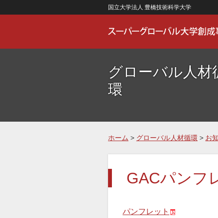
国立大学法人 豊橋技術科学大学
グローバル人材
環
ホーム
>
グローバル人材循環
>
お
GACパンフ
パンフレット