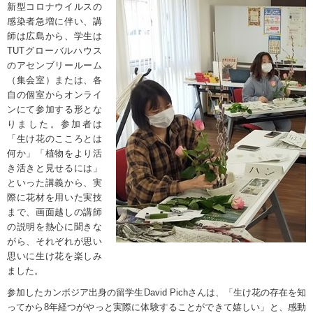
新型コロナウイルスの
感染者急増に伴い、講
師は広島から、学生は
TUT
グローバルハウス
のアセンブリールーム
（集会室）または、各
自の個室からオンライ
ンにて参加する形とな
りました。参加者は
「生け花のこころとは
何か」「植物をより活
き活きと見せるには」
といった講義から、実
際に花材を用いた実技
まで、画面越しの講師
の説明を熱心に聞きな
がら、それぞれが思い
思いに生け花を楽しみ
ました。
参加したカンボジア出身の留学生
David Pich
さんは、「生け花の存在を知
ってから
8
年経つがやっと実際に体験することができて嬉しい」と、感動