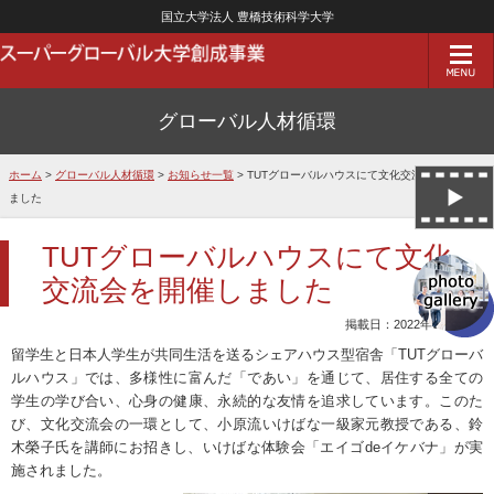
国立大学法人 豊橋技術科学大学
グローバル人材循環
ホーム
>
グローバル人材循環
>
お知らせ一覧
> TUTグローバルハウスにて文化交流会を開催し
ました
TUTグローバルハウスにて文化
交流会を開催しました
掲載日：2022年02月03日
留学生と日本人学生が共同生活を送るシェアハウス型宿舎「
TUT
グローバ
ルハウス」では、多様性に富んだ「であい」を通じて、居住する全ての
学生の学び合い、心身の健康、永続的な友情を追求しています。このた
び、文化交流会の一環として、小原流いけばな一級家元教授である、鈴
木榮子氏を講師にお招きし、いけばな体験会「エイゴ
de
イケバナ」が実
施されました。