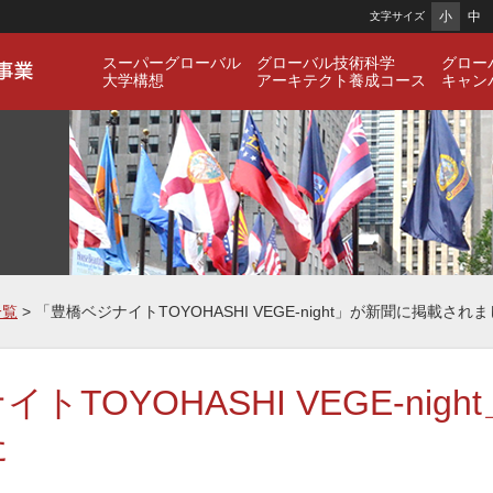
小
中
文字サイズ
スーパーグローバル
グローバル技術科学
グロー
大学構想
アーキテクト養成コース
キャン
一覧
> 「豊橋ベジナイトTOYOHASHI VEGE-night」が新聞に掲載され
トTOYOHASHI VEGE-nig
た