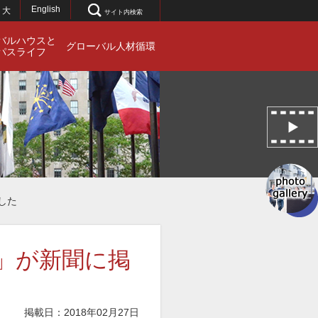
English
大
サイト内検索
バルハウスと
グローバル人材循環
パスライフ
ました
ht」が新聞に掲
掲載日：2018年02月27日