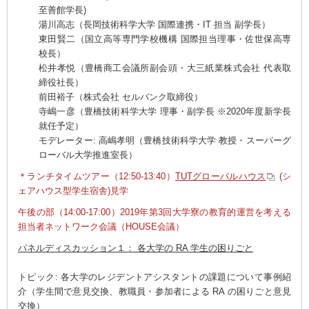
至善館学長)
湯川高志（長岡技術科学大学 国際連携・IT 担当 副学長）
東田賢二（国立高等専門学校機構 国際担当理事・佐世保高専
校長）
松井孝悦（豊橋商工会議所副会頭・大三紙業株式会社 代表取
締役社長）
前田裕子（株式会社 セルバンク取締役）
寺嶋一彦（豊橋技術科学大学 理事・副学長 ※2020年度新学長
就任予定）
モデレーター: 高嶋孝明（豊橋技術科学大学 教授・スーパーグ
ローバル大学推進室長）
＊ランチタイムツアー（12:50-13:40）
TUTグローバルハウス
(シ
ェアハウス型学生宿舎)見学
午後の部（14:00-17:00）2019年第3回大学寮の教育的運営を考える
担当者ネットワーク会議（HOUSE会議）
パネルディスカッション１： 各大学の RA 学生の困りごと
トピック: 各大学のレジデントアシスタントの課題について事例紹
介（学生間で意見交換、教職員・参加者による RA の困りごと意見
交換）