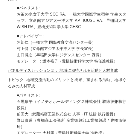
■パネリスト:
お茶の水女子大学 SCC RA、一橋大学国際学生宿舎 学生スタ
ッフ、立命館アジア太平洋大学 AP HOUSE RA、早稲田大学
WISH RA、豊橋技術科学大学 GHSC
■アドバイザー:
阿部仁（一橋大学 国際教育交流センター長）
村上健（立命館アジア太平洋大学 学長室長）
山口博之（早稲田大学レジデンスセンター 課長）
モデレーター: 坂本裕子（豊橋技術科学大学 特任准教授）
パネルディスカッション２： 地域に期待される活動と人材育成
トピック: 地域交流活動のメリットと成果、望まれる活動、地域ぐ
るみの人材育成
■パネリスト:
石黒康平（イノチオホールディングス株式会社 取締役兼執行
役員）
前田大（武蔵精密工業株式会社 人事・IT 統括 執行役員）
野口貴道（豊橋商工会議所 産業振興部工業振興課 / 豊橋市役
所）
モデレーター: 大村廉（豊橋技術科学大学 准教授）