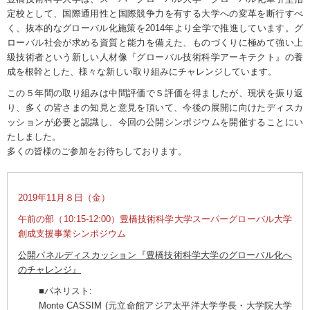
定校として、国際通用性と国際競争力を有する大学への変革を断行すべ
く、抜本的なグローバル化施策を2014年より全学で推進しています。グ
ローバル社会が求める資質と能力を備えた、ものづくりに極めて強い上
級技術者という新しい人材像『グローバル技術科学アーキテクト』の養
成を根幹とした、様々な新しい取り組みにチャレンジしています。
この５年間の取り組みは中間評価でＳ評価を得ましたが、現状を振り返
り、多くの皆さまの知見と意見を頂いて、今後の展開に向けたディスカ
ッションが必要と認識し、今回の公開シンポジウムを開催することにい
たしました。
多くの皆様のご参加をお待ちしております。
2019年11月８日（金）
午前の部（10:15-12:00）豊橋技術科学大学スーパーグローバル大学
創成支援事業シンポジウム
公開パネルディスカッション『豊橋技術科学大学のグローバル化へ
のチャレンジ』
■パネリスト:
Monte CASSIM (元立命館アジア太平洋大学学長・大学院大学