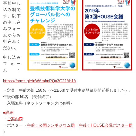
事前申し
込み制で
す。以下
の申し込
みフォー
ムからお
申込みく
ださい。
申し込み
フォー
ム：
https://forms.gle/nWAmhnPQa3G2JAb1A
・定員 午前の部 150名（〜11/6まで受付中※登録期間延長しました）、
午後の部 50名 （受付終了）
・入場無料
（ネットワーキングは有料）
■詳細
・
ご案内
・ポスター（
午前：公開シンポジウム
・
午後：HOUSE会議ポスター
）