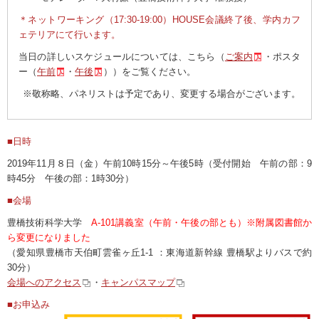
＊ネットワーキング（17:30-19:00）HOUSE会議終了後、学内カフ
ェテリアにて行います。
当日の詳しいスケジュールについては、こちら（
ご案内
・ポスタ
ー（
午前
・
午後
））をご覧ください。
※敬称略、パネリストは予定であり、変更する場合がございます。
■日時
2019年11月８日（金）午前10時15分～午後5時（受付開始 午前の部：9
時45分 午後の部：1時30分）
■会場
豊橋技術科学大学
A-101講義室（午前・午後の部とも）※附属図書館か
ら変更になりました
（愛知県豊橋市天伯町雲雀ヶ丘1-1 ：東海道新幹線 豊橋駅よりバスで約
30分）
会場へのアクセス
・
キャンパスマップ
■お申込み