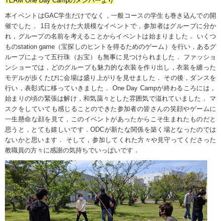
TEAM One Day Campのメンバーより
本イベントは
GAC
学生だけでなく，一般コースの学生も巻き込んでの開
催でした．
1
日をかけた大規模なイベントで，参加者はグループに分か
れ，グループの名前を考えることからイベントは始まりました． いくつ
もの
station game
（宝探しのヒントを得るためのゲーム）を行い，あるグ
ループによって五行珠（お宝）も無事に見つけられました． ファッショ
ンショーでは，どのグループも魅力的な衣装を作り出し，衣装を纏った
モデルが歩くたびに会場は盛り上がりを見せました． その後，ダンスを
行い，表彰式に移っていきました．
One Day Camp
が終わるころには，
始まりの頃の緊張は解け，和気藹々とした雰囲気で溢れていました． マ
スクをしていても感じることのできた参加者の皆さんの笑顔やゲームに
一生懸命な顔を見て，このイベントがあったからこそ生まれたものだと
思うと，とても嬉しいです．
ODC
が新たな関係を築く場となったのでは
ないかと思います． そして，参加してくれた方々や見守ってくださった
教職員の方々に感謝の気持ちでいっぱいです．