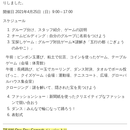
りしました。
開催日
2021
年
4
月
25
日（日）
9:00
～
17:00
スケジュール
グループ分け、スタッフ紹介、ゲームの説明
チームビルディング：自分のグループに名前をつけよう
宝探しゲーム：グループ対抗ゲーム✕謎解き「五行の都（ごぎょう
のみやこ）」
午前：ピンポン玉運び、粘土で伝言、コインを使ったゲーム、テーブル
ゲーム（会場：体育館）
午後：長縄跳び、ビー玉でカーリング、ダンス対決、タオルでボール投
げっこ、クイズゲーム（会場：運動場、テニスコート、広場、グローバ
ルハウス集会室）
クロージング：謎を解いて、隠された宝を見つけよう
ファッションショー：新聞紙を使ったクリエイティブなファッショ
ンで競い合おう
ダンス：みんなで輪になって踊ろう！
表彰式