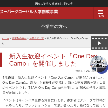
国立大学法人 豊橋技術科学大学
卒業生の方へ
ホーム
>
卒業生の方へ
>
お知らせ一覧
> 新入生歓迎イベント「One Day Camp」を開催しまし
た
新入生歓迎イベント「One Day
Camp」を開催しました
掲載日：2021年04月26日
4月
25
日、新入生歓迎イベント「
One Day Camp
」が開催されました。
One Day Camp
は、新入生と在校生が交流し、新たな交友関係を築く１日
のイベントです。
TEAM One Day Camp
が主催し、約
70
名の学生と教職
員が参加しました。
イベントはキャンパス全体を舞台に行われ、参加者はグループで対戦ゲ
ームをしたり、ファッションショーで競い合ったり、輪になって踊った