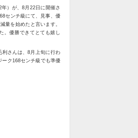
2
年）が、
8
月
22
日に開催さ
68
センチ級にて、見事、優
に減量を始めたと言います。
た。優勝できてとても嬉し
毛利さんは、
8
月上旬に行わ
ジーク
168
センチ級でも準優