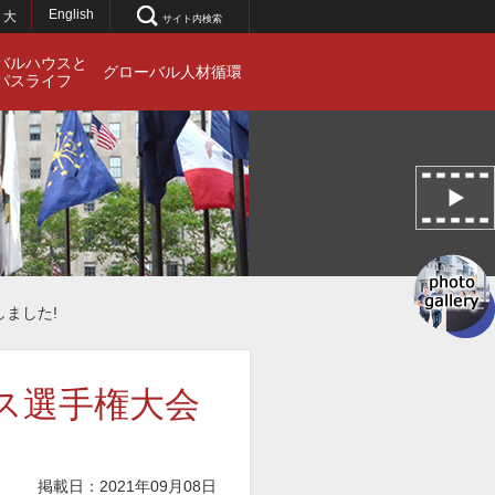
English
大
サイト内検索
バルハウスと
グローバル人材循環
パスライフ
ました!
ス選手権大会
掲載日：2021年09月08日