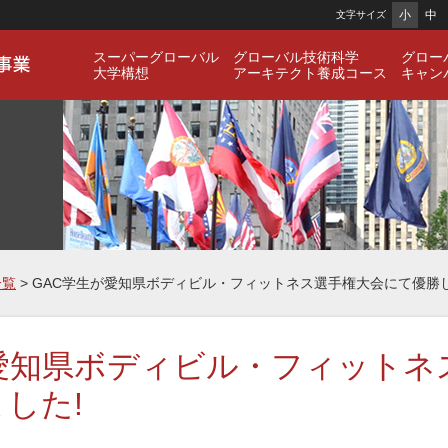
小
中
文字サイズ
スーパーグローバル
グローバル技術科学
グロー
大学構想
アーキテクト養成コース
キャン
一覧
> GAC学生が愛知県ボディビル・フィットネス選手権大会にて優勝し
が愛知県ボディビル・フィットネ
した!