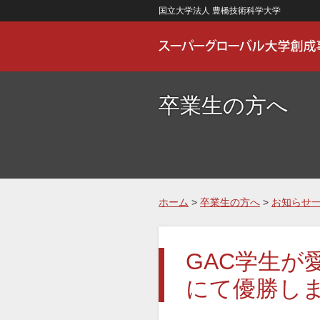
国立大学法人 豊橋技術科学大学
卒業生の方へ
ホーム
>
卒業生の方へ
>
お知らせ
GAC学生
にて優勝しま